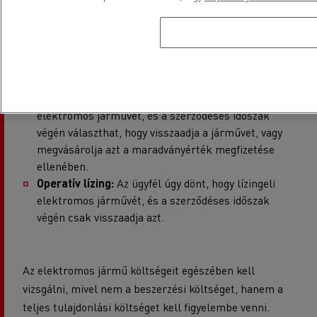
az ügyfél egyedi igényei és felhasználása szerint:
Standard részletfizetési hitel:
a szerződéses
időszak végén az ügyfél tulajdonában van az
elektromos teherautó.
Pénzügyi lízing:
az ügyfél úgy dönt, hogy lízingeli az
elektromos járművét, és a szerződéses időszak
végén választhat, hogy visszaadja a járművet, vagy
megvásárolja azt a maradványérték megfizetése
ellenében.
Operatív lízing:
Az ügyfél úgy dönt, hogy lízingeli
elektromos járművét, és a szerződéses időszak
végén csak visszaadja azt.
Az elektromos jármű költségeit egészében kell
vizsgálni, mivel nem a beszerzési költséget, hanem a
teljes tulajdonlási költséget kell figyelembe venni.