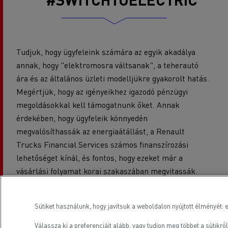
Tudjuk, hogy ügyfeleink számára az egyik akadálya
annak, hogy "elektromosra váltsanak", a teherautó
ára és az általános üzleti modelljükre gyakorolt hatás.
Megértjük, hogy az igényeikhez igazodó pénzügyi
megoldásokkal kell támogatnunk őket. Annak
érdekében, hogy ügyfeleik könnyedén
megvalósíthassák az energiaátállást, a Renault
Trucks Financial Services számos finanszírozási
lehetőséget kínál, és fontos, hogy ezeket már a
vásárlási folyamat korai szakaszában megvitassák.
A pénzügyi megoldások a helyi szabályoktól és
Sütiket használunk, hogy javítsuk a weboldalon nyújtott élményét: e
előírásoktól függően országonként eltérőek lehetnek.
Elsősorban azonban három ajánlat áll rendelkezésre
Válassza ki a preferenciáit alább, vagy
tudjon meg többet a sütikről