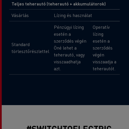
Teljes teherautó (teherautó + akkumulátorok)
Vásárlás
Lízing és használat
Pénzügyi lízing
Operatív
esetén a
lízing
szerződés végén
esetén a
Standard
Öné lehet a
szerződés
törlesztőrészlettel
teherautó, vagy
végén
visszaadhatja
visszaadja a
azt.
teherautót.
#SWITCHTOELECTRIC