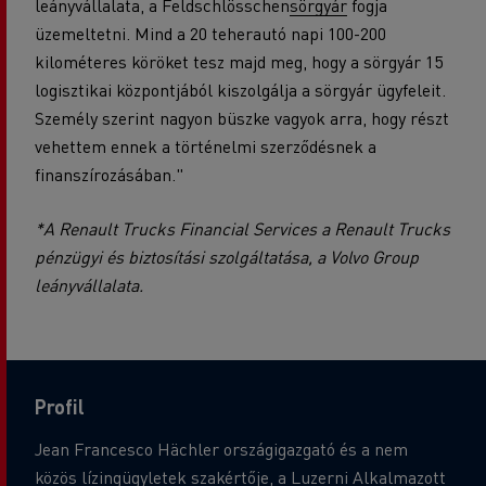
leányvállalata, a Feldschlösschen
sörgyár
fogja
üzemeltetni. Mind a 20 teherautó napi 100-200
kilométeres köröket tesz majd meg, hogy a sörgyár 15
logisztikai központjából kiszolgálja a sörgyár ügyfeleit.
Személy szerint nagyon büszke vagyok arra, hogy részt
vehettem ennek a történelmi szerződésnek a
finanszírozásában."
*A Renault Trucks Financial Services a Renault Trucks
pénzügyi és biztosítási szolgáltatása, a Volvo Group
leányvállalata.
Profil
Jean Francesco Hächler országigazgató és a nem
közös lízingügyletek szakértője, a Luzerni Alkalmazott