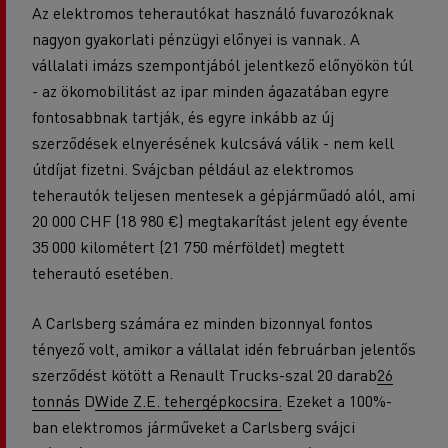
Az elektromos teherautókat használó fuvarozóknak
nagyon gyakorlati pénzügyi előnyei is vannak. A
vállalati imázs szempontjából jelentkező előnyökön túl
- az ökomobilitást az ipar minden ágazatában egyre
fontosabbnak tartják, és egyre inkább az új
szerződések elnyerésének kulcsává válik - nem kell
útdíjat fizetni. Svájcban például az elektromos
teherautók teljesen mentesek a gépjárműadó alól, ami
20 000 CHF (18 980 €) megtakarítást jelent egy évente
35 000 kilométert (21 750 mérföldet) megtett
teherautó esetében.
A Carlsberg számára ez minden bizonnyal fontos
tényező volt, amikor a vállalat idén februárban jelentős
szerződést kötött a Renault Trucks-szal 20 darab
26
tonnás
D
Wide Z.E. tehergépkocsira.
Ezeket a 100%-
ban elektromos járműveket a Carlsberg svájci