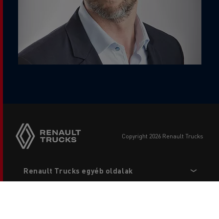
copyright 2026 Renault Trucks
Footer
Renault Trucks egyéb oldalak
menu
Partnereknek