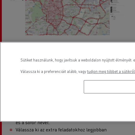
Sütiket használunk, hogy javítsuk a weboldalon nyújtott élményét: e
OPTIFLEET MAP optimalizálja szállításait
Válassza ki a preferenciáit alább, vagy
tudjon meg többet a sütikről
a flotta valós idejű
helymeghatározásával.
Kövesse nyomon járműveit valós időben, beleértve a
helyet, a sebességet, az irányt, az üzemanyagszintet
és a sofőr nevét.
Válassza ki az extra feladatokhoz legjobban