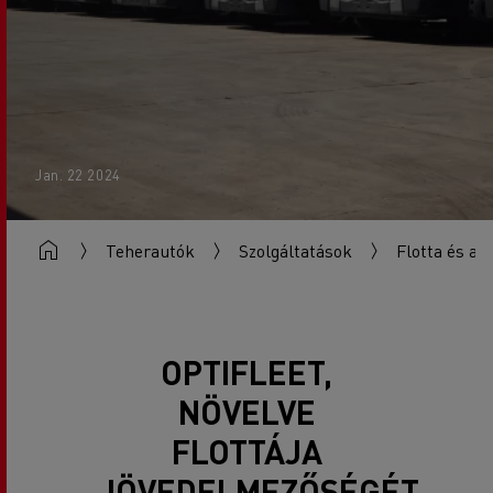
Jan. 22 2024
Teherautók
Szolgáltatások
Flotta és az
OPTIFLEET,
NÖVELVE
FLOTTÁJA
JÖVEDELMEZŐSÉGÉT