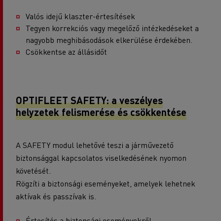
Valós idejű klaszter-értesítések
Tegyen korrekciós vagy megelőző intézkedéseket a
nagyobb meghibásodások elkerülése érdekében.
Csökkentse az állásidőt
OPTIFLEET SAFETY: a veszélyes
helyzetek felismerése és csökkentése
A SAFETY modul lehetővé teszi a járművezető
biztonsággal kapcsolatos viselkedésének nyomon
követését.
Rögzíti a biztonsági eseményeket, amelyek lehetnek
aktívak és passzívak is.
Értesítés a biztonsági eseményekről