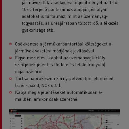
járművezetők viselkedési teljesítményét az 1-től
10-ig terjedő pontszámok alapján, és olyan
adatokat is tartalmaz, mint az üzemanyag-
fogyasztás, az üresjáratban töltött idő, a fékezés
gyakorisága stb.
Csökkentse a járműkarbantartási költségeket a
járművek vezetési módjának javításával.
Figyelmeztetést kaphat az üzemanyagtartály
szintjének jelentős (felfelé és lefelé irányuló)
ingadozásáról.
Tartsa naprakészen környezetvédelmi jelentéseit
(szén-dioxid, NOx stb.).
Kapja meg a jelentéseket automatikusan e-
mailben, amikor csak szeretné.