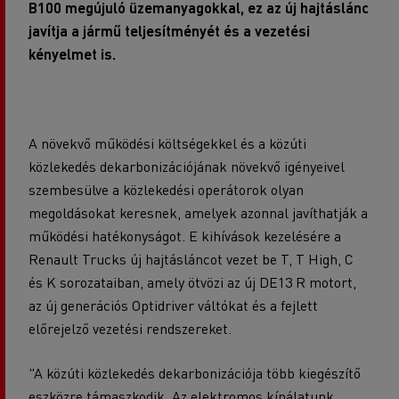
B100 megújuló üzemanyagokkal, ez az új hajtáslánc
javítja a jármű teljesítményét és a vezetési
kényelmet is.
A növekvő működési költségekkel és a közúti
közlekedés dekarbonizációjának növekvő igényeivel
szembesülve a közlekedési operátorok olyan
megoldásokat keresnek, amelyek azonnal javíthatják a
működési hatékonyságot. E kihívások kezelésére a
Renault Trucks új hajtásláncot vezet be T, T High, C
és K sorozataiban, amely ötvözi az új DE13 R motort,
az új generációs Optidriver váltókat és a fejlett
előrejelző vezetési rendszereket.
"A közúti közlekedés dekarbonizációja több kiegészítő
eszközre támaszkodik. Az elektromos kínálatunk