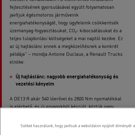
fejlesztésének gyorsulásával együtt folyamatosan
javítjuk égésmotoros járműveink
energiahatékonyságát, hogy ügyfeleink csökkentsék
üzemanyag-fogyasztásukat, CO₂- kibocsátásukat és a
teljes tulajdonlási költségeket a mai naptól kezdve. Ez
az új hajtáslánc ennek a megközelítésnek a konkrét
példája" – mondja Antoine Duclaux, a Renault Trucks
elnöke.
Új hajtáslánc: nagyobb energiahatékonyság és
vezetési kényelm
A DE13 R akár 540 lóerővel és 2800 Nm nyomatékkal
is elérhető, és új anyagokból készült, köztük nagy
szilárdságú szürkevasból és tömörített grafitvasból,
amelyek nagyobb robusztust és tartósságot
Sütiket használunk, hogy javítsuk a weboldalon nyújtott élményét: e
biztosítanak. Számos technikai fejlesztést tartalmaz,