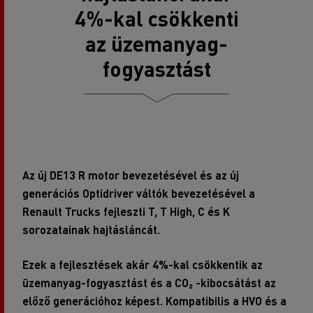
4%-kal csökkenti
az üzemanyag-
fogyasztást
Az új DE13 R motor bevezetésével és az új
generációs Optidriver váltók bevezetésével a
Renault Trucks fejleszti T, T High, C és K
sorozatainak hajtásláncát.
Ezek a fejlesztések akár 4%-kal csökkentik az
üzemanyag-fogyasztást és a CO₂ -kibocsátást az
előző generációhoz képest. Kompatibilis a HVO és a