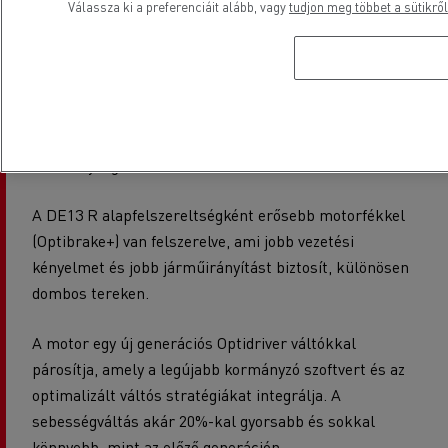
amelyek az égés optimalizálására és az
Válassza ki a preferenciáit alább, vagy
tudjon meg többet a sütikről
energiaveszteség csökkentésére irányulnak. A
maximális hengernyomás most már elérheti a 250
bart, míg egy új üzemanyag-ellátó rendszer külső,
nagynyomású üzemanyag-szivattyúval javítja a
befecskendezés pontosságát és a motor
hatékonyságát.
A DE13 R alapfelszereltségként erősebb motorfékkel
(Optibrake+) van felszerelve, ami jobb vezetési
kényelmet és jobb járműirányítást biztosít, különösen
dombos tereken.
A motor egy új generációs Optidriver váltókkal
párosítja, amely a legújabb kormányzó szoftvert és az
optimalizált váltós stratégiákat integrálja. A
sebességváltás akár 20%-kal gyorsabb és sokkal
könnyebb, mint az előző generáción.