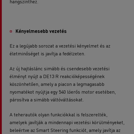
hangszinthez.
Kényelmesebb vezetés
Ez a legújabb sorozat a vezetési kényelmet és az
életminőséget is javítja a fedélzeten.
Az új hajtáslánc simább és csendesebb vezetési
élményt nyújt a DE13 R reakcióképességének
köszönhetően, amely a piacon a legmagasabb
nyomatékot nyújtja egy 540 lóerős motor esetében,
párosítva a simább váltóváltásokat.
A teherautók olyan funkciókkal is felszerelték,
amelyek javítják a mindennapi vezetési körülményeket,
beleértve az Smart Steering funkciót, amely javítja az