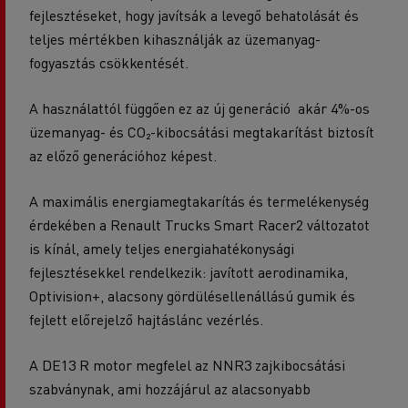
fejlesztéseket, hogy javítsák a levegő behatolását és
teljes mértékben kihasználják az üzemanyag-
fogyasztás csökkentését.
A használattól függően ez az új generáció akár 4%-os
üzemanyag- és CO₂-kibocsátási megtakarítást biztosít
az előző generációhoz képest.
A maximális energiamegtakarítás és termelékenység
érdekében a Renault Trucks Smart Racer2 változatot
is kínál, amely teljes energiahatékonysági
fejlesztésekkel rendelkezik: javított aerodinamika,
Optivision+, alacsony gördülésellenállású gumik és
fejlett előrejelző hajtáslánc vezérlés.
A DE13 R motor megfelel az NNR3 zajkibocsátási
szabványnak, ami hozzájárul az alacsonyabb