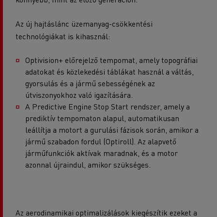
Az új hajtáslánc üzemanyag-csökkentési
technológiákat is kihasznál:
Optivision+ előrejelző tempomat, amely topográfiai
adatokat és közlekedési táblákat használ a váltás,
gyorsulás és a jármű sebességének az
útviszonyokhoz való igazítására.
A Predictive Engine Stop Start rendszer, amely a
prediktív tempomaton alapul, automatikusan
leállítja a motort a gurulási fázisok során, amikor a
jármű szabadon fordul (Optiroll). Az alapvető
járműfunkciók aktívak maradnak, és a motor
azonnal újraindul, amikor szükséges.
Az aerodinamikai optimalizálások kiegészítik ezeket a