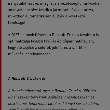
iránystabilitást és integrálja a vezetősegítő funkciókat,
amelyek lehetővé teszik a járművet sávban tartva,
miközben automatikusan állítják a következő
távolságot.
A 2027-es modellévével a Renault Trucks továbbra is
optimalizálja hosszú távú és építőipari hatótávjait,
hogy elősegítse a sofőrök jólétét és a szállítók
működési hatékonyságát.
A Renault Trucks-ról
A francia teherautó-gyártó Renault Trucks 1894 óta
kínál szakembereknek szállítási megoldásokat, az
elektromos tehermotoroktól és könnyű kereskedelmi
járművektől kezdve a nehézteherautókig. Az