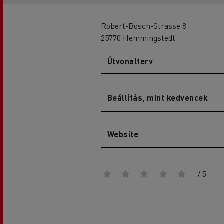
Robert-Bosch-Strasse 8
25770 Hemmingstedt
D
Útvonalterv
D Wide
Beállítás, mint kedvencek
Website
/ 5