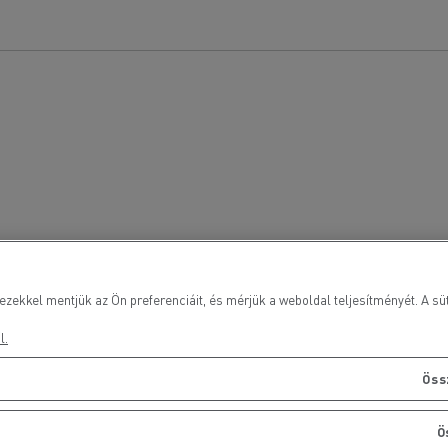
ezekkel mentjük az Ön preferenciáit, és mérjük a weboldal teljesítményét. A süt
l.
Öss
Ö