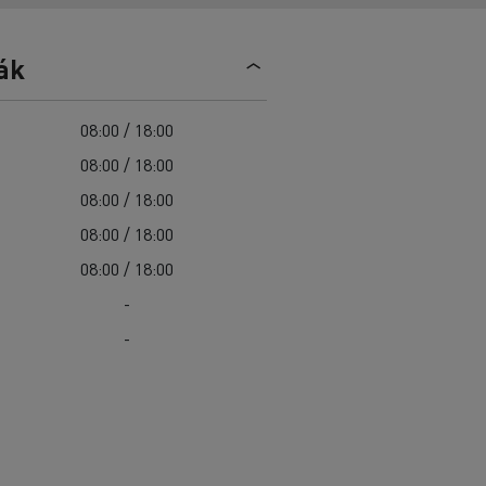
Sürgősségi és tűzoltó szolgáltatások
Delanchy Group
Csatornatisztítás
Feldschlösschen - Carlsberg
Útkarbantartás
ák
Guerlain
Hulladékszállítás
08:00 / 18:00
08:00 / 18:00
08:00 / 18:00
Az Ön szállításaihoz
08:00 / 18:00
Nehéz hozzáférés esetén
08:00 / 18:00
Szakemberek számára
-
-