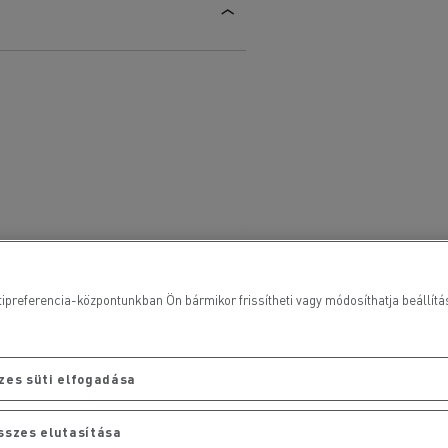
ipreferencia-központunkban Ön bármikor frissítheti vagy módosíthatja beállításai
zes süti elfogadása
sszes elutasítása