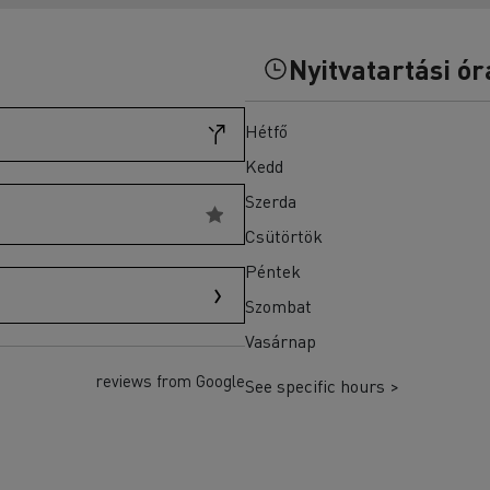
T-Selection
teherautók akkumulátorainak?
T 01 Racing
T X-Port
Nyitvatartási ór
T X-64
T Robust
Hétfő
Ellenőrizze a rendelkezésre álló teherautókat a
Kedd
Használt teherautók weboldalán
Szerda
Csütörtök
Péntek
Szombat
Vasárnap
reviews from Google
See specific hours >