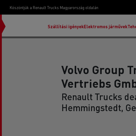
Köszöntjük a Renault Trucks Magyarország oldalán
Szállítási igények
Elektromos járművek
Teh
Volvo Group T
Vertriebs Gm
Renault Trucks dea
Hemmingstedt, G