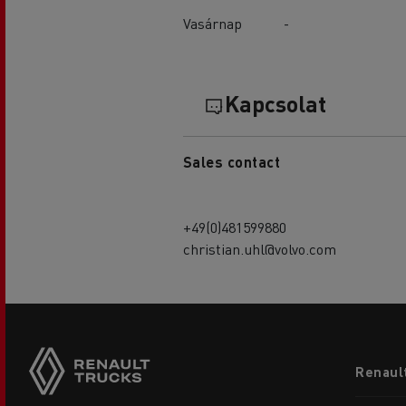
Vasárnap
-
Kapcsolat
Sales contact
+49(0)481599880
christian.uhl@volvo.com
Footer
Renault
menu