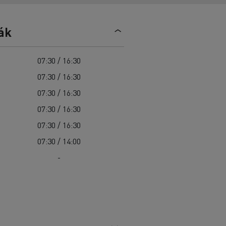
Sürgősségi és tűzoltó szolgáltatások
Delanchy Group
Csatornatisztítás
Feldschlösschen - Carlsberg
Útkarbantartás
ák
Guerlain
Hulladékszállítás
07:30 / 16:30
07:30 / 16:30
07:30 / 16:30
Az Ön szállításaihoz
07:30 / 16:30
Nehéz hozzáférés esetén
07:30 / 16:30
Szakemberek számára
07:30 / 14:00
-