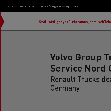
Köszöntjük a Renault Trucks Magyarország oldalán
Szállítási igények
Elektromos járművek
Teh
Volvo Group T
Service Nord
Renault Trucks de
Germany