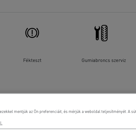
Fékteszt
Gumiabroncs szerviz
ezekkel mentjük az Ön preferenciáit, és mérjük a weboldal teljesítményét. A süt
l.