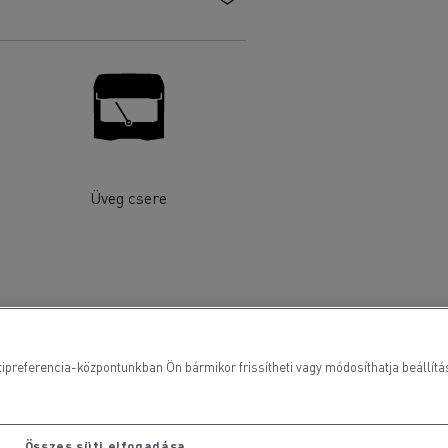
Üveg csere
ipreferencia-központunkban Ön bármikor frissítheti vagy módosíthatja beállításai
Összes süti elfogadása