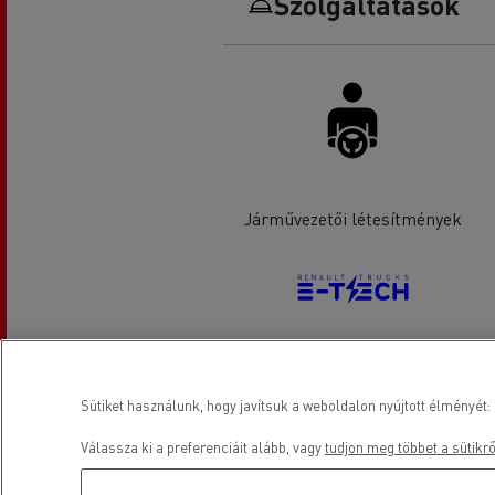
Szolgáltatások
Járművezetői létesítmények
Elektromos gépjárművek
Sütiket használunk, hogy javítsuk a weboldalon nyújtott élményét: 
Válassza ki a preferenciáit alább, vagy
tudjon meg többet a sütikrő
Elhelyezkedés