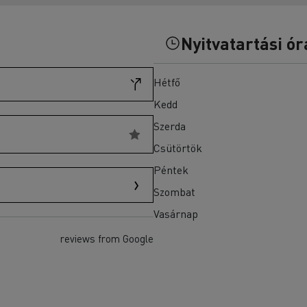
T-Selection
teherautók akkumulátorainak?
T 01 Racing
T X-Port
Nyitvatartási ór
T X-64
T Robust
Hétfő
Ellenőrizze a rendelkezésre álló teherautókat a
Kedd
Használt teherautók weboldalán
Szerda
Csütörtök
Péntek
Szombat
Vasárnap
reviews from Google