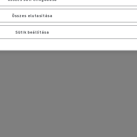
Összes elutasítása
Sütik beállítása