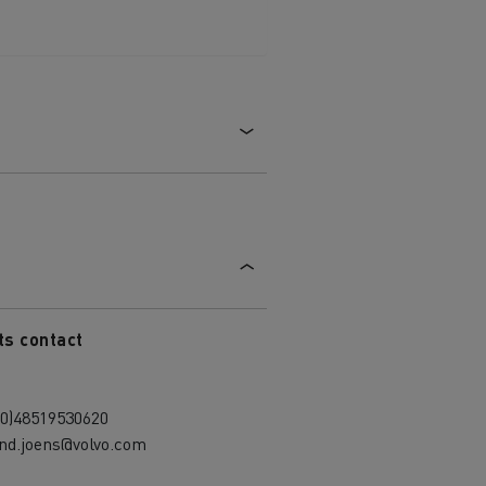
ts contact
(0)48519530620
and.joens@volvo.com