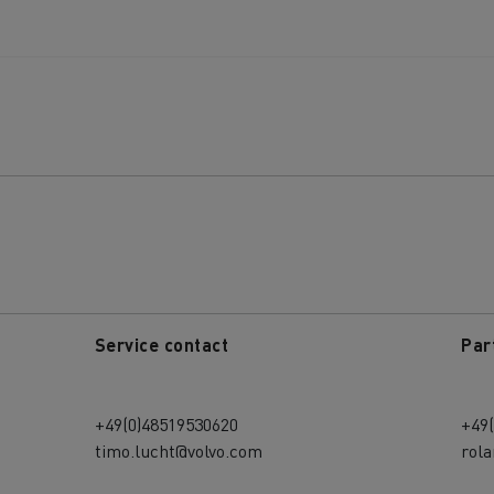
Service contact
Par
+49(0)48519530620
+49
timo.lucht@volvo.com
rol