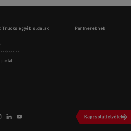
 Trucks egyéb oldalak
Partnereknek
i
erchandise
t portal
Kapcsolatfelvétel