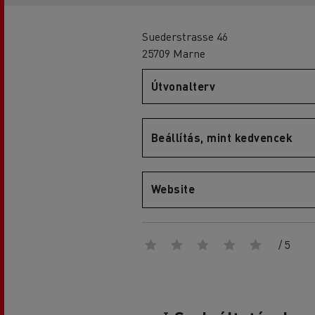
Suederstrasse 46
25709 Marne
D
Útvonalterv
D Wide
Beállítás, mint kedvencek
Website
/ 5