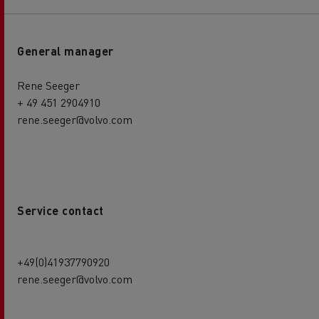
General manager
Rene Seeger
+ 49 451 2904910
rene.seeger@volvo.com
Service contact
+49(0)41937790920
rene.seeger@volvo.com