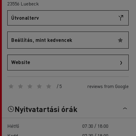
23556 Luebeck
Útvonalterv
Beállítás, mint kedvencek
Website
/ 5
reviews from Google
Nyitvatartási órák
Hétfő
07:30 / 18:00
Kedd
07:30 / 18:00