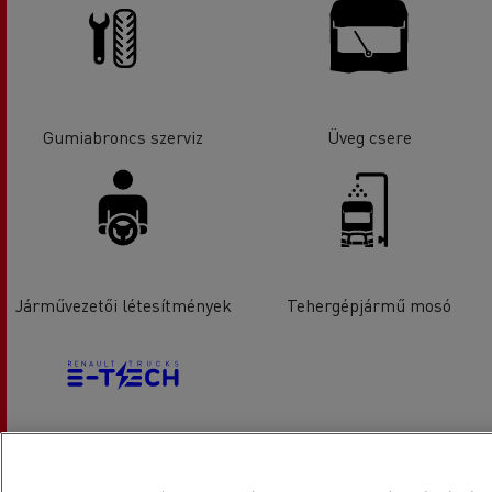
Gumiabroncs szerviz
Üveg csere
Járművezetői létesítmények
Tehergépjármű mosó
Elektromos gépjárművek