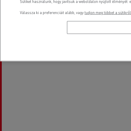
Sütiket használunk, hogy javítsuk a weboldalon nyújtott élményét: e
Válassza ki a preferenciáit alább, vagy
tudjon meg többet a sütikről
Elhelyezkedés