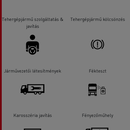
Tehergépjármű szolgáltatás &
Tehergépjármű kölcsönzés
javítás
Járművezetői létesítmények
Fékteszt
Karosszéria javítás
Fényezőműhely