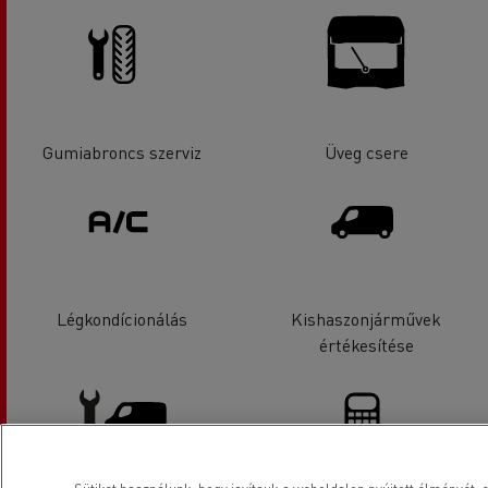
Gumiabroncs szerviz
Üveg csere
Légkondícionálás
Kishaszonjárművek
értékesítése