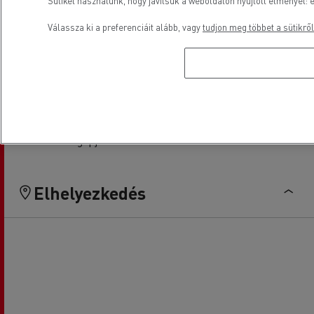
Sütiket használunk, hogy javítsuk a weboldalon nyújtott élményét: e
Kishaszonjárművek
Pénzügyek
Válassza ki a preferenciáit alább, vagy
tudjon meg többet a sütikről
Szolgáltatás & Javítás
Elektromos gépjárművek
Elhelyezkedés