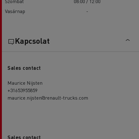
Szombat
08:00 / 12:00
Vasárnap
-
Kapcsolat
Sales contact
Maurice Nijsten
+31653955859
maurice.nijsten@renault-trucks.com
Sales contact