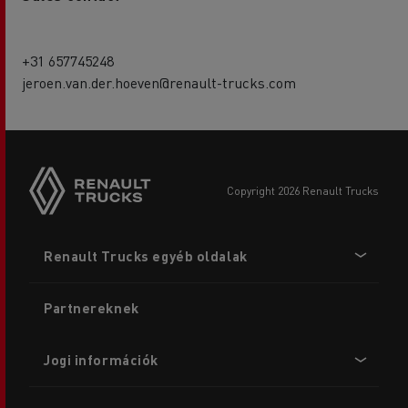
+31 657745248
jeroen.van.der.hoeven@renault-trucks.com
copyright 2026 Renault Trucks
Footer
Renault Trucks egyéb oldalak
menu
Partnereknek
Jogi információk