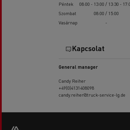
Péntek
08:00 - 13:00 / 13:30 - 17:
Szombat
08:00 / 15:00
Vasárnap
-
Kapcsolat
General manager
Candy Reiher
+49(0)4131408098
candy.reiher@truck-service-lg.de
Footer