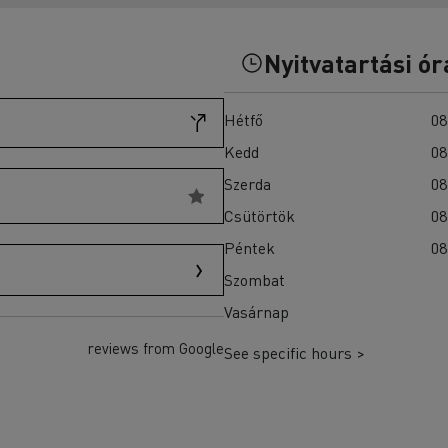
T-Selection
teherautók akkumulátorainak?
T 01 Racing
T X-Port
Nyitvatartási ór
T X-64
T Robust
Hétfő
08
Ellenőrizze a rendelkezésre álló teherautókat a
Kedd
08
Használt teherautók weboldalán
Szerda
08
Csütörtök
08
Péntek
08
Szombat
Vasárnap
reviews from Google
See specific hours >