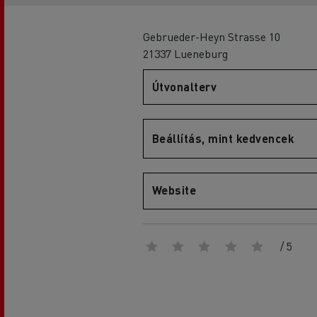
Gebrueder-Heyn Strasse 10
21337 Lueneburg
D
Útvonalterv
D Wide
Beállítás, mint kedvencek
Website
/ 5