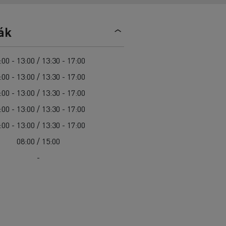
Sürgősségi és tűzoltó szolgáltatások
Delanchy Group
Csatornatisztítás
Feldschlösschen - Carlsberg
Útkarbantartás
ák
Guerlain
Hulladékszállítás
:00 - 13:00 / 13:30 - 17:00
:00 - 13:00 / 13:30 - 17:00
:00 - 13:00 / 13:30 - 17:00
Az Ön szállításaihoz
:00 - 13:00 / 13:30 - 17:00
Nehéz hozzáférés esetén
:00 - 13:00 / 13:30 - 17:00
Szakemberek számára
08:00 / 15:00
-