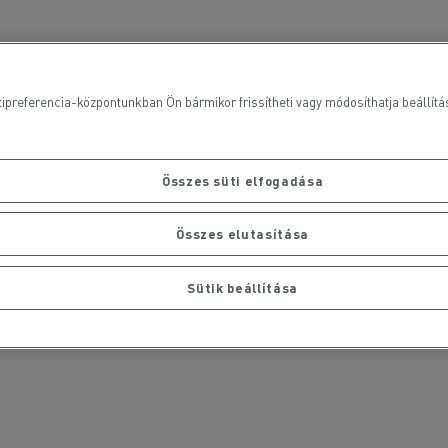
ipreferencia-központunkban Ön bármikor frissítheti vagy módosíthatja beállításai
Összes süti elfogadása
Összes elutasítása
Sütik beállítása