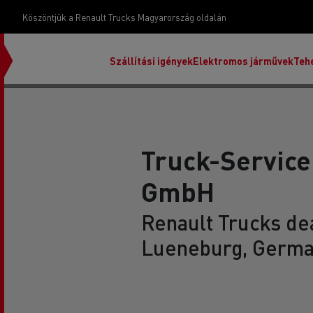
Köszöntjük a Renault Trucks Magyarország oldalán
Szállítási igények
Elektromos járművek
Teh
Truck-Servic
GmbH
Renault Trucks dea
Lueneburg, Germ