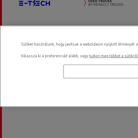
Elektromos gépjárművek
Renault Trucks használtautók
Sütiket használunk, hogy javítsuk a weboldalon nyújtott élményét: e
Elhelyezkedés
Válassza ki a preferenciáit alább, vagy
tudjon meg többet a sütikről