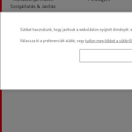
Szolgáltatás & Javítás
Sütiket használunk, hogy javítsuk a weboldalon nyújtott élményét: e
Válassza ki a preferenciáit alább, vagy
tudjon meg többet a sütikről
Elektromos gépjárművek
Elhelyezkedés