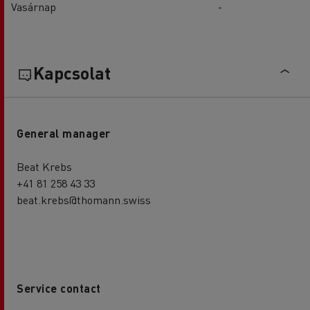
Vasárnap
-
Kapcsolat
General manager
Beat Krebs
+41 81 258 43 33
beat.krebs@thomann.swiss
Service contact