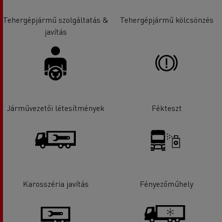
Tehergépjármű szolgáltatás &
Tehergépjármű kölcsönzés
javítás
Járművezetői létesítmények
Fékteszt
Karosszéria javítás
Fényezőműhely