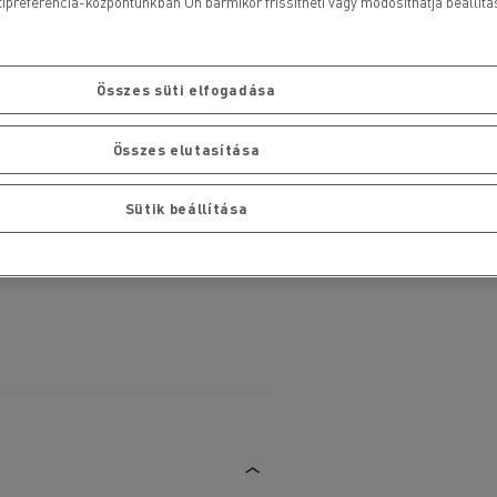
ipreferencia-központunkban Ön bármikor frissítheti vagy módosíthatja beállításai
Összes süti elfogadása
Összes elutasítása
Sütik beállítása