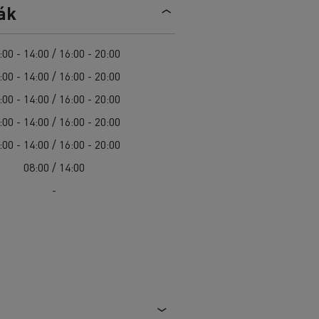
Sürgősségi és tűzoltó szolgáltatások
ák
Delanchy Group
Csatornatisztítás
Feldschlösschen - Carlsberg
Útkarbantartás
Guerlain
:00 - 14:00 / 16:00 - 20:00
Hulladékszállítás
:00 - 14:00 / 16:00 - 20:00
:00 - 14:00 / 16:00 - 20:00
:00 - 14:00 / 16:00 - 20:00
:00 - 14:00 / 16:00 - 20:00
Az Ön szállításaihoz
Nehéz hozzáférés esetén
08:00 / 14:00
Szakemberek számára
-