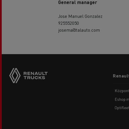
General manager
Jose Manuel Gonzalez
925552050
josema@talauto.com
Footer
Renault
menu
Központ
Eshop m
Optiflee