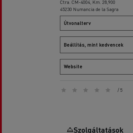
Ctra. CM-4004, Km. 28,900
45230 Numancia de la Sagra
Útvonalterv
D
D Wide
Beállítás, mint kedvencek
Website
/ 5
Szolgáltatások