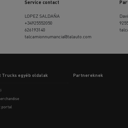
Service contact
Par
LOPEZ SALDAÑA
Davi
+34925552050
925
626193140
tal
talcamionnumancia@talauto.com
 Trucks egyéb oldalak
Partnereknek
i
erchandise
t portal