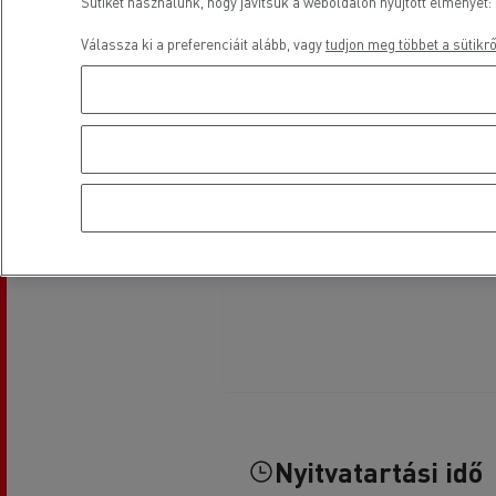
Sütiket használunk, hogy javítsuk a weboldalon nyújtott élményét: 
Válassza ki a preferenciáit alább, vagy
tudjon meg többet a sütikrő
Nyitvatartási idő