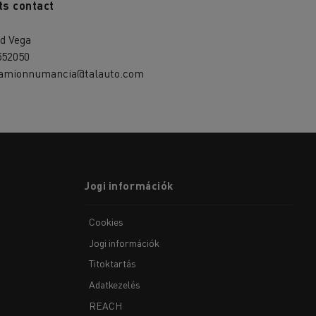
ts contact
d Vega
552050
camionnumancia@talauto.com
Jogi információk
Cookies
Jogi információk
Titoktartás
Adatkezelés
REACH