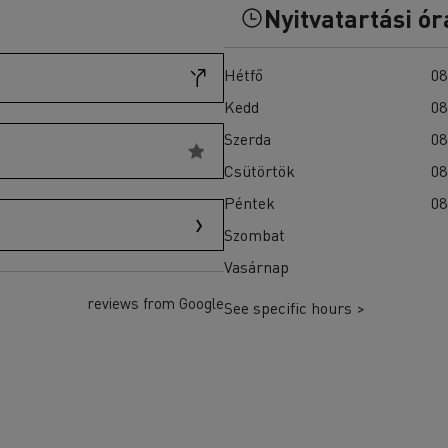
T-Selection
Nyitvatartási ór
teherautók akkumulátorainak?
T 01 Racing
T X-Port
Hétfő
08
T X-64
Kedd
08
T Robust
Ellenőrizze a rendelkezésre álló teherautókat a
Szerda
08
Használt teherautók weboldalán
Csütörtök
08
Péntek
08
Szombat
Vasárnap
reviews from Google
See specific hours >