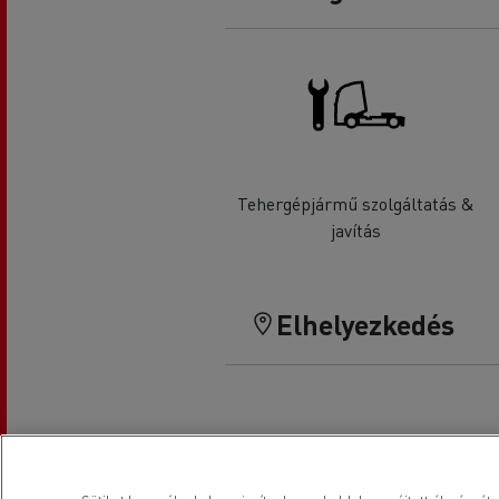
Tehergépjármű szolgáltatás &
javítás
Elhelyezkedés