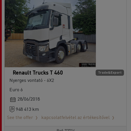
Renault Trucks T 460
Trade&Export
Nyerges vontató - 6X2
Euro 6
28/06/2018
948 413 km
See the offer
kapcsolatfelvétel az értékesítővel
Ref: 72714