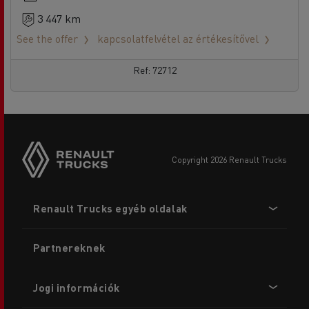
3 447 km
See the offer
kapcsolatfelvétel az értékesítővel
Ref: 72712
copyright 2026 Renault Trucks
Footer
Renault Trucks egyéb oldalak
menu
Partnereknek
Jogi információk