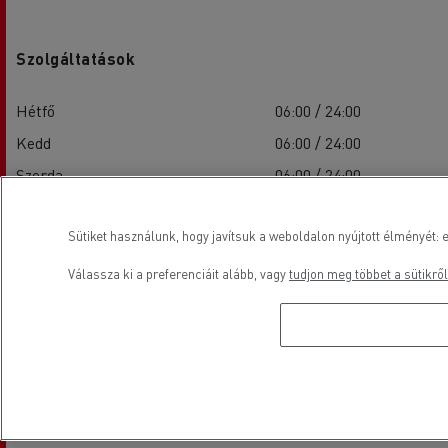
Szolgáltatások
Hétfő
06:00 / 24:00
Kedd
06:00 / 24:00
Szerda
06:00 / 24:00
Csütörtök
06:00 / 24:00
Sütiket használunk, hogy javítsuk a weboldalon nyújtott élményét: e
Péntek
06:00 / 24:00
Szombat
08:00 / 12:00
Válassza ki a preferenciáit alább, vagy
tudjon meg többet a sütikről
Vasárnap
-
Alkatrészek
Hétfő
08:00 / 18:00