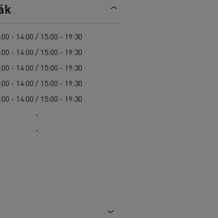
Sürgősségi és tűzoltó szolgáltatások
ák
Delanchy Group
Csatornatisztítás
Feldschlösschen - Carlsberg
Útkarbantartás
Guerlain
:00 - 14:00 / 15:00 - 19:30
Hulladékszállítás
:00 - 14:00 / 15:00 - 19:30
:00 - 14:00 / 15:00 - 19:30
:00 - 14:00 / 15:00 - 19:30
:00 - 14:00 / 15:00 - 19:30
Az Ön szállításaihoz
Nehéz hozzáférés esetén
-
Szakemberek számára
-