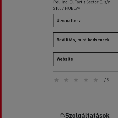
Pol. Ind. El Fortiz Sector E, s/n
21007 HUELVA
Útvonalterv
D
D Wide
Beállítás, mint kedvencek
Website
/ 5
Szolgáltatások