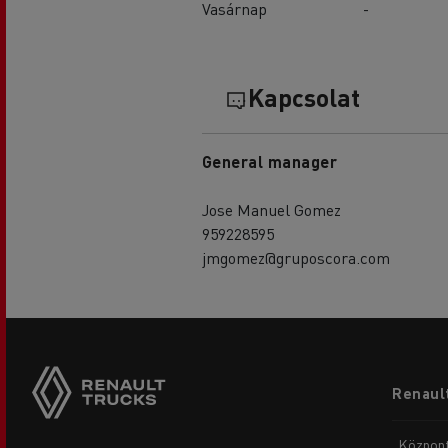
Vasárnap
-
Kapcsolat
General manager
Jose Manuel Gomez
959228595
jmgomez@gruposcora.com
Footer
Renault
menu
Központ