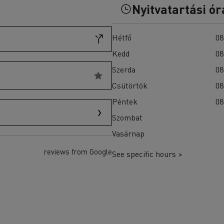
T-Selection
Nyitvatartási ór
teherautók akkumulátorainak?
T 01 Racing
T X-Port
Hétfő
08
T X-64
Kedd
08
T Robust
Ellenőrizze a rendelkezésre álló teherautókat a
Szerda
08
Használt teherautók weboldalán
Csütörtök
08
Péntek
08
Szombat
Vasárnap
reviews from Google
See specific hours >