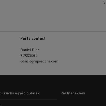
V
Parts contact
Daniel Diaz
959228595
ddiaz@gruposcora.com
 Trucks egyéb oldalak
Partnereknek
i