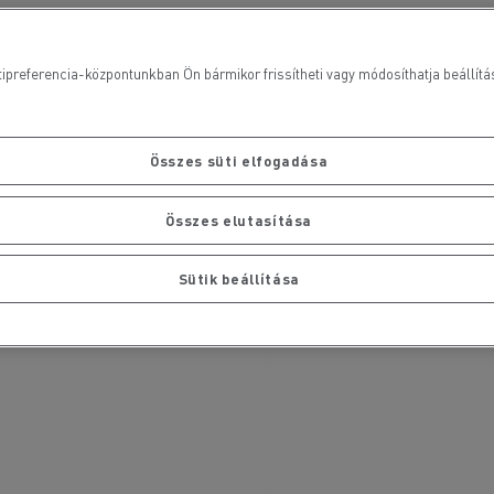
ipreferencia-központunkban Ön bármikor frissítheti vagy módosíthatja beállításai
Összes süti elfogadása
Összes elutasítása
Sütik beállítása