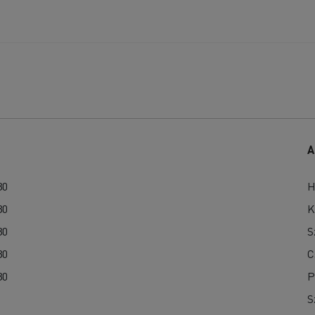
A
30
H
30
K
30
S
30
C
30
P
S