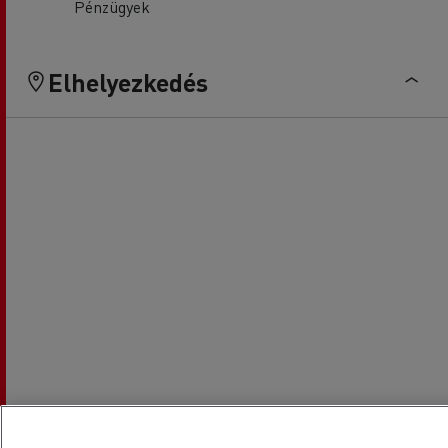
Pénzügyek
Elhelyezkedés