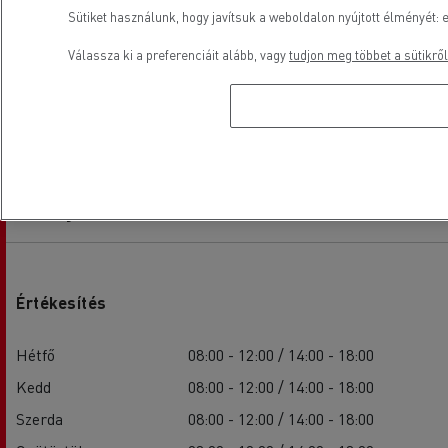
Sütiket használunk, hogy javítsuk a weboldalon nyújtott élményét: e
Válassza ki a preferenciáit alább, vagy
tudjon meg többet a sütikről
Nyitvatartási idő
Értékesítés
Hétfő
08:00 - 12:00 / 14:00 - 18:00
Kedd
08:00 - 12:00 / 14:00 - 18:00
Szerda
08:00 - 12:00 / 14:00 - 18:00