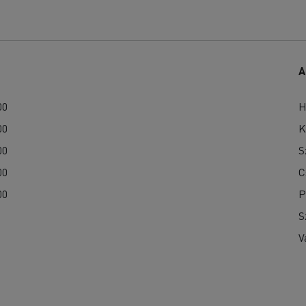
A
00
H
00
K
00
S
00
C
00
P
S
V