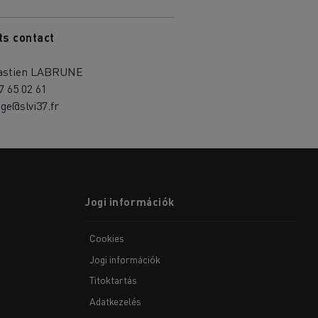
ts contact
astien LABRUNE
7 65 02 61
ge@slvi37.fr
Jogi információk
Cookies
Jogi információk
Titoktartás
Adatkezelés