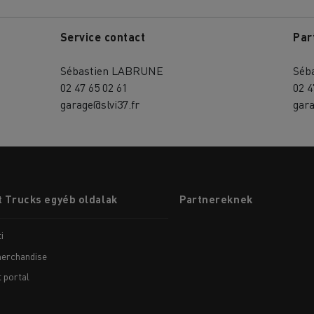
Service contact
Par
Sébastien LABRUNE
Séb
02 47 65 02 61
02 4
garage@slvi37.fr
gara
 Trucks egyéb oldalak
Partnereknek
i
erchandise
t portal