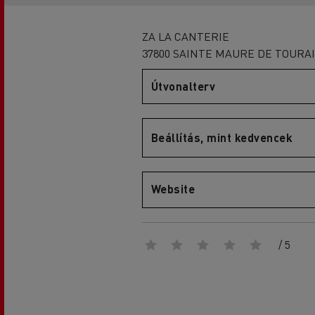
ZA LA CANTERIE
37800 SAINTE MAURE DE TOURA
D
Útvonalterv
D Wide
Beállítás, mint kedvencek
Website
/ 5