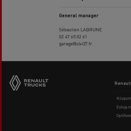
General manager
Sébastien LABRUNE
02 47 65 02 61
garage@slvi37.fr
Footer
Renault
menu
Központ
Eshop m
Optiflee