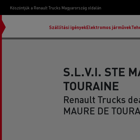
Köszöntjük a Renault Trucks Magyarország oldalán
Szállítási igények
Elektromos járművek
Teh
S.L.V.I. STE 
TOURAINE
Renault Trucks de
MAURE DE TOURAI