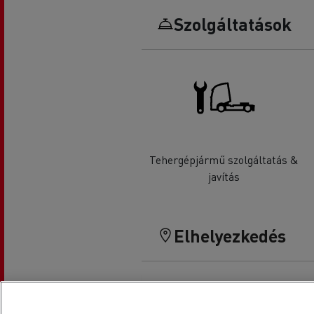
Szolgáltatások
Tehergépjármű szolgáltatás &
javítás
Elhelyezkedés