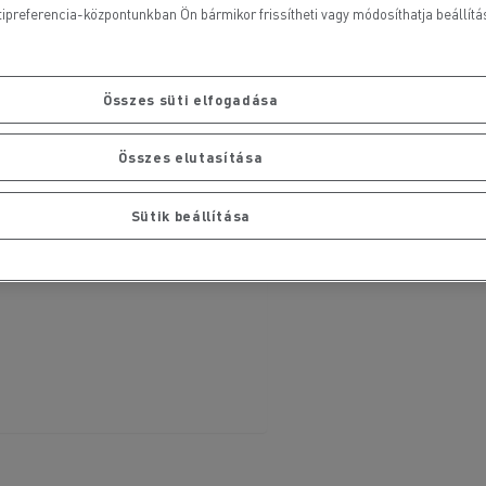
ipreferencia-központunkban Ön bármikor frissítheti vagy módosíthatja beállításai
Összes süti elfogadása
Összes elutasítása
Sütik beállítása