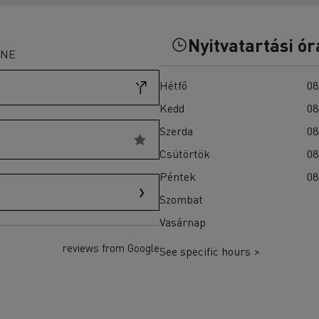
T-Selection
teherautók akkumulátorainak?
T 01 Racing
T X-Port
Nyitvatartási ór
INE
T X-64
T Robust
Hétfő
08
Ellenőrizze a rendelkezésre álló teherautókat a
Kedd
08
Használt teherautók weboldalán
Szerda
08
Csütörtök
08
Péntek
08
Szombat
Vasárnap
reviews from Google
See specific hours >