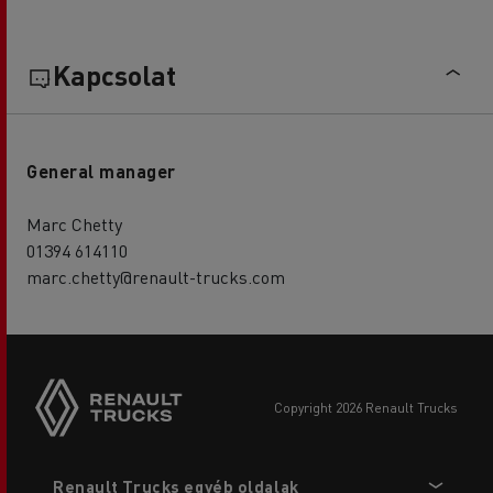
Kapcsolat
General manager
Marc Chetty
01394 614110
marc.chetty@renault-trucks.com
copyright 2026 Renault Trucks
Footer
Renault Trucks egyéb oldalak
menu