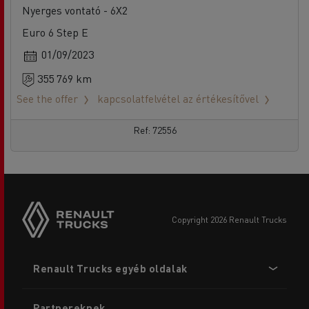
Nyerges vontató - 6X2
Euro 6 Step E
01/09/2023
355 769 km
See the offer
kapcsolatfelvétel az értékesítővel
Ref: 72556
copyright 2026 Renault Trucks
Footer
Renault Trucks egyéb oldalak
menu
Partnereknek