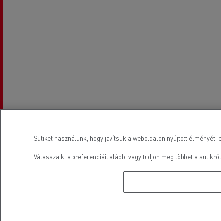
Sütiket használunk, hogy javítsuk a weboldalon nyújtott élményét: e
Válassza ki a preferenciáit alább, vagy
tudjon meg többet a sütikről
Nyitvatartási idő