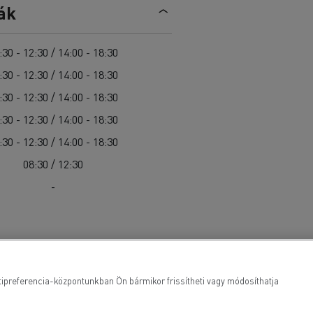
Sürgősségi és tűzoltó szolgáltatások
ák
Delanchy Group
Csatornatisztítás
Feldschlösschen - Carlsberg
Útkarbantartás
Guerlain
:30 - 12:30 / 14:00 - 18:30
Hulladékszállítás
:30 - 12:30 / 14:00 - 18:30
:30 - 12:30 / 14:00 - 18:30
:30 - 12:30 / 14:00 - 18:30
:30 - 12:30 / 14:00 - 18:30
Az Ön szállításaihoz
Nehéz hozzáférés esetén
08:30 / 12:30
Szakemberek számára
-
ütipreferencia-központunkban Ön bármikor frissítheti vagy módosíthatja