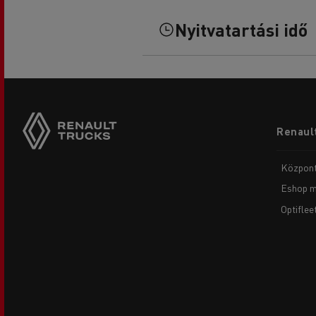
Nyitvatartási idő
Footer
Renault
menu
Központ
Eshop m
Optiflee