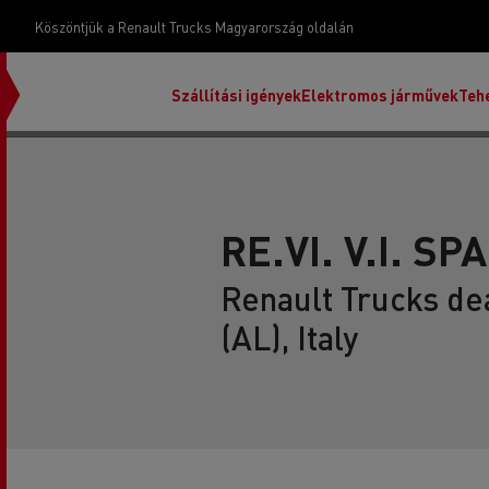
Köszöntjük a Renault Trucks Magyarország oldalán
Szállítási igények
Elektromos járművek
Teh
RE.VI. V.I. SP
Renault Trucks de
(AL), Italy