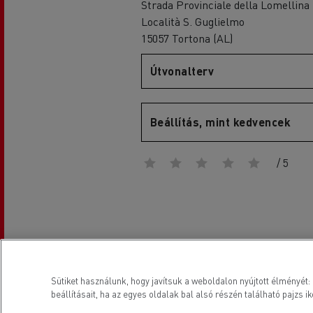
Strada Provinciale della Lomellina
Località S. Guglielmo
15057 Tortona (AL)
Útvonalterv
D
D Wide
Beállítás, mint kedvencek
/ 5
Elhelyezkedés
Sütiket használunk, hogy javítsuk a weboldalon nyújtott élményét:
beállításait, ha az egyes oldalak bal alsó részén található pajzs ik