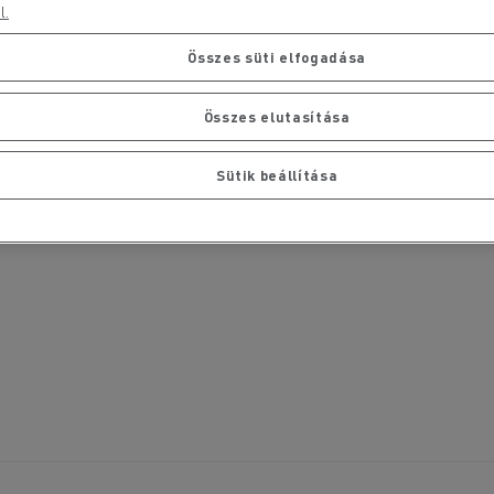
l.
Összes süti elfogadása
Összes elutasítása
Sütik beállítása