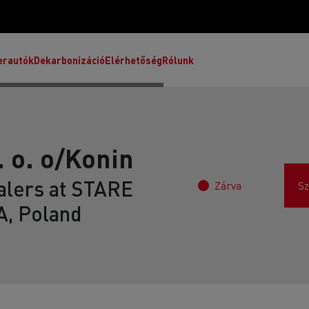
erautók
Dekarbonizáció
Elérhetőség
Rólunk
. o. o/Konin
alers at STARE
Zárva
Sz
Master
Víziónk
Autószállítás Olaszországban
, Poland
Energiák a dekarbonizációért
Extrém időjárás Finnországban
Mely alternatív energiahordozó megoldást
Útanyagok szállítása Franciaországban
válasszam a vállalkozásomhoz?
Elektromos teherautók vezetése
Útkarbantartás Litvániában
Melyik alternatív energiát válassza a
7 kulcsfontosságú pont az elektromos
Építőanyagok Új-Zélandon
teherautók számára?
üzemmódra való váltáshoz
T X-Road
Fakitermelés Skóciában
A Renault Trucks csökkenti a CO2-kibocsátást
Elektromos járművek finanszírozása
T P-Road
Fagyasztott ételek Spanyolországban
Milyen környezeti hatásai vannak az elektromos