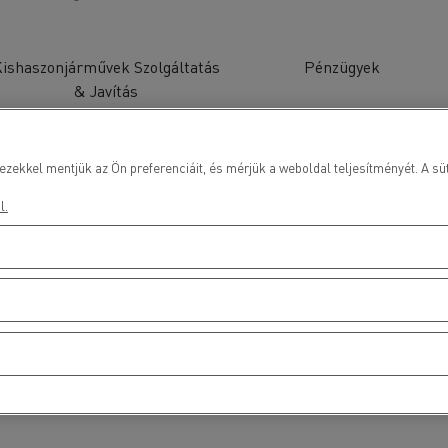
ishaszonjárművek Szolgáltatás
Pénzügyek
& Javítás
ezekkel mentjük az Ön preferenciáit, és mérjük a weboldal teljesítményét. A süt
l.