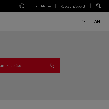
Központi oldalunk
Kapcsolatfelvétel
I AM
ám kijelzése
Betonszállítás
Szolgáltatási szerződések, Finanszírozás és
CNG teherautók vezetése
Mérnökök álma
biztosítás
Földmunka
Transports Houtch: kamionjaink Nataural GAS-
Tervezés: Elektromos járművek forradalma
Karbantartás
al működnek
Anyagszállítás
Az elektromos teherautó lízing előnyei
Garancia
Flotta és az energiagazdálkodás
Járművezetői képzések
Mediacenter