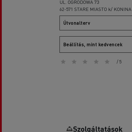
UL. OGRODOWA 73
62-571 STARE MIASTO k/ KONINA
Útvonalterv
D
D Wide
Beállítás, mint kedvencek
/ 5
Szolgáltatások