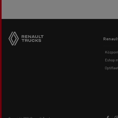
Footer
Renault
menu
Központ
Eshop m
Optiflee