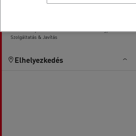
Kishaszonjárművek
Pénzügyek
Szolgáltatás & Javítás
Elhelyezkedés