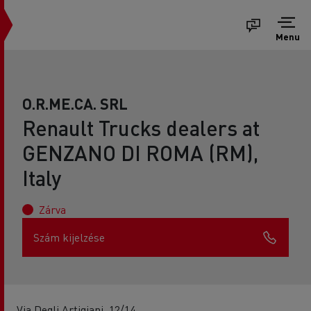
Menu
O.R.ME.CA. SRL
Renault Trucks dealers at
GENZANO DI ROMA (RM),
Italy
Zárva
Szám kijelzése
Via Degli Artigiani, 12/14