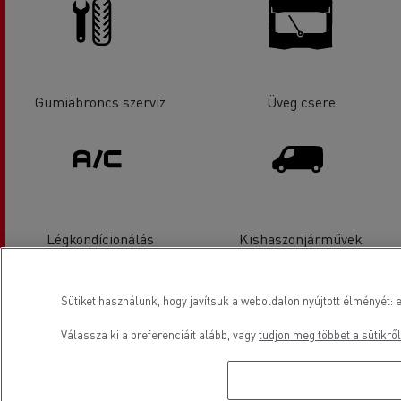
Gumiabroncs szerviz
Üveg csere
Légkondícionálás
Kishaszonjárművek
értékesítése
Sütiket használunk, hogy javítsuk a weboldalon nyújtott élményét: e
Válassza ki a preferenciáit alább, vagy
tudjon meg többet a sütikről
Kishaszonjárművek