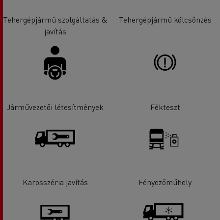
Tehergépjármű szolgáltatás &
Tehergépjármű kölcsönzés
javítás
Járművezetői létesítmények
Fékteszt
Karosszéria javítás
Fényezőműhely