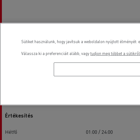
Sütiket használunk, hogy javítsuk a weboldalon nyújtott élményét: e
Válassza ki a preferenciáit alább, vagy
tudjon meg többet a sütikről
Nyitvatartási idő
Értékesítés
Hétfő
01:00 / 24:00