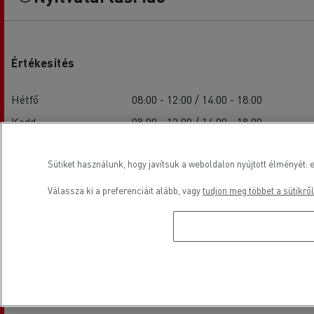
Értékesítés
Hétfő
08:00 - 12:00 / 14:00 - 18:00
Kedd
08:00 - 12:00 / 14:00 - 18:00
Szerda
08:00 - 12:00 / 14:00 - 18:00
Sütiket használunk, hogy javítsuk a weboldalon nyújtott élményét: e
Csütörtök
08:00 - 12:00 / 14:00 - 18:00
Péntek
08:00 - 12:00 / 14:00 - 18:00
Válassza ki a preferenciáit alább, vagy
tudjon meg többet a sütikről
Szombat
-
Vasárnap
-
Szolgáltatások