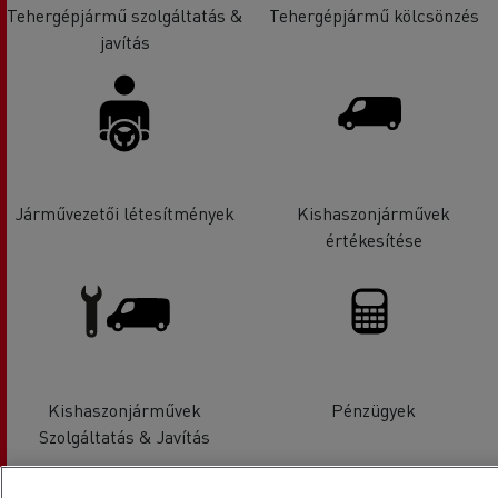
Tehergépjármű szolgáltatás &
Tehergépjármű kölcsönzés
javítás
Járművezetői létesítmények
Kishaszonjárművek
értékesítése
Kishaszonjárművek
Pénzügyek
Szolgáltatás & Javítás