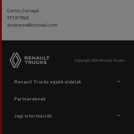
Carlos Carvajal
971317868
ibizarama@hotmail.com
copyright 2026 Renault Trucks
Footer
Renault Trucks egyéb oldalak
menu
Partnereknek
Jogi információk