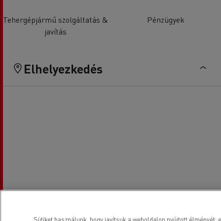
Tehergépjármű szolgáltatás &
Pénzügyek
javítás
Elhelyezkedés
Sütiket használunk, hogy javítsuk a weboldalon nyújtott élményét: e