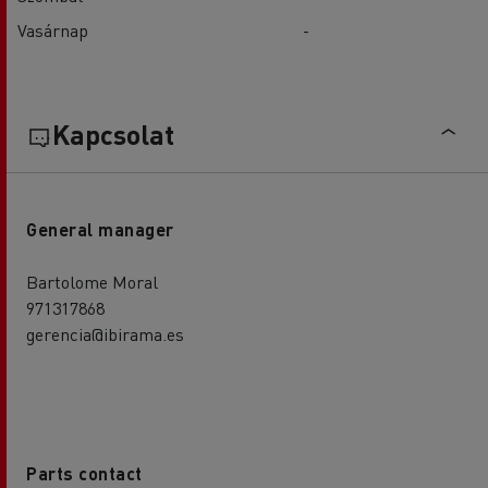
Vasárnap
-
Kapcsolat
General manager
Bartolome Moral
971317868
gerencia@ibirama.es
Parts contact