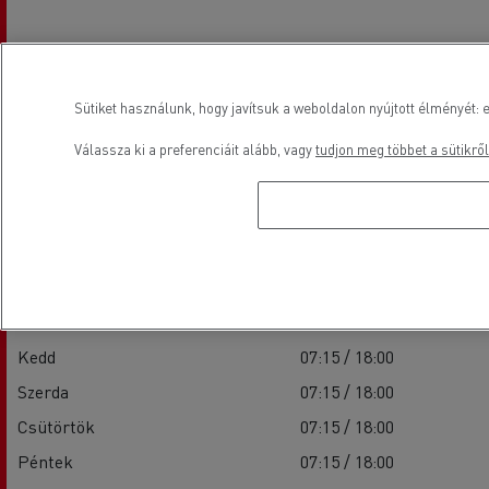
Sütiket használunk, hogy javítsuk a weboldalon nyújtott élményét: e
Válassza ki a preferenciáit alább, vagy
tudjon meg többet a sütikről
Nyitvatartási idő
Értékesítés
Hétfő
07:15 / 18:00
Kedd
07:15 / 18:00
Szerda
07:15 / 18:00
Csütörtök
07:15 / 18:00
Péntek
07:15 / 18:00