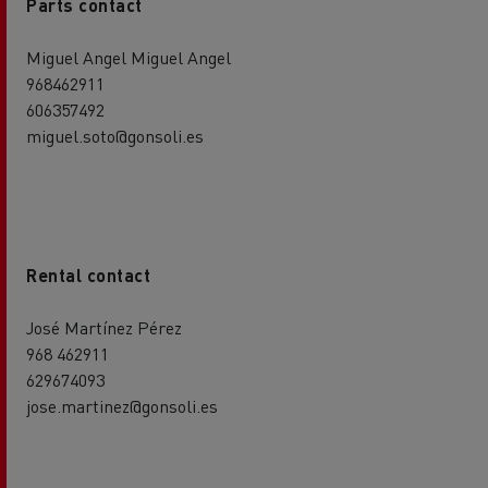
Parts contact
Miguel Angel Miguel Angel
968462911
606357492
miguel.soto@gonsoli.es
Rental contact
José Martínez Pérez
968 462911
629674093
jose.martinez@gonsoli.es