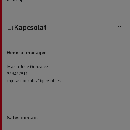
Kapcsolat
General manager
Maria Jose Gonzalez
968462911
mjose.gonzalez@gonsoli.es
Sales contact