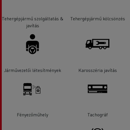
Tehergépjármű szolgáltatás &
Tehergépjármű kölcsönzés
javítás
Járművezetői létesítmények
Karosszéria javítás
Fényezőműhely
Tachográf