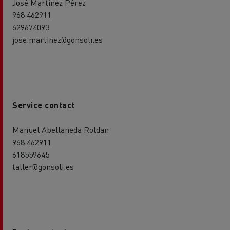
José Martínez Pérez
968 462911
629674093
jose.martinez@gonsoli.es
Service contact
Manuel Abellaneda Roldan
968 462911
618559645
taller@gonsoli.es