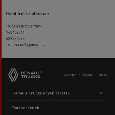
Used truck salesman
Rubén Ruiz Serrano
968462911
629674094
ruben.ruiz@gonsoli.es
copyright 2026 Renault Trucks
Footer
Renault Trucks egyéb oldalak
menu
Partnereknek