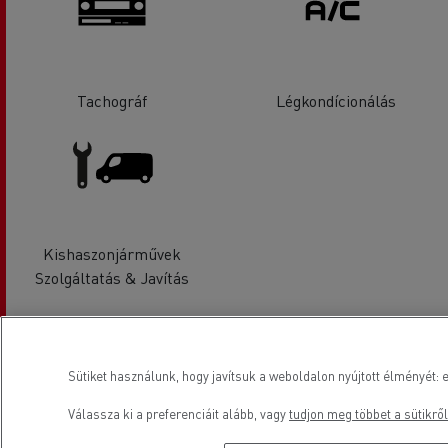
Tachográf
Légkondícionálás
Kishaszonjárművek
Szolgáltatás & Javítás
Elhelyezkedés
Sütiket használunk, hogy javítsuk a weboldalon nyújtott élményét: e
Válassza ki a preferenciáit alább, vagy
tudjon meg többet a sütikről