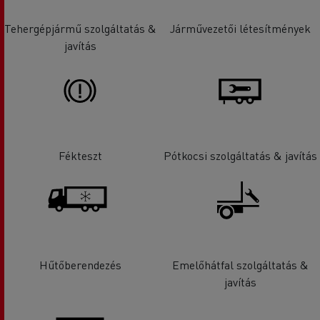
Tehergépjármű szolgáltatás &
Járművezetői létesítmények
javítás
Fékteszt
Pótkocsi szolgáltatás & javítás
Hűtőberendezés
Emelőhátfal szolgáltatás &
javítás