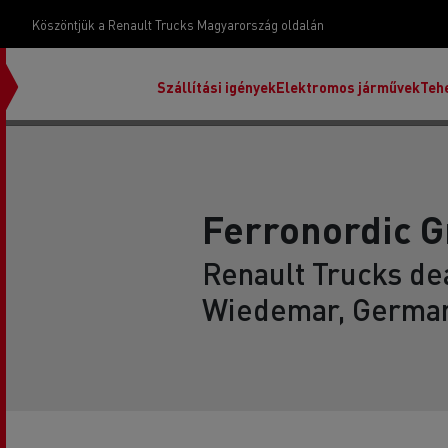
Köszöntjük a Renault Trucks Magyarország oldalán
Szállítási igények
Elektromos járművek
Teh
Ferronordic 
Renault Trucks dea
Wiedemar, Germa