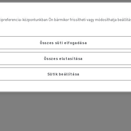
ipreferencia-központunkban Ön bármikor frissítheti vagy módosíthatja beállításai
Összes süti elfogadása
Összes elutasítása
Sütik beállítása