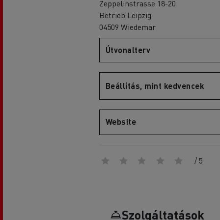
Zeppelinstrasse 18-20
Betrieb Leipzig
04509 Wiedemar
Útvonalterv
D
D Wide
Beállítás, mint kedvencek
Website
/ 5
Szolgáltatások