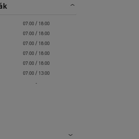
Sürgősségi és tűzoltó szolgáltatások
ák
Delanchy Group
Csatornatisztítás
Feldschlösschen - Carlsberg
Útkarbantartás
Guerlain
07:00 / 18:00
Hulladékszállítás
07:00 / 18:00
07:00 / 18:00
07:00 / 18:00
07:00 / 18:00
Az Ön szállításaihoz
Nehéz hozzáférés esetén
07:00 / 13:00
Szakemberek számára
-