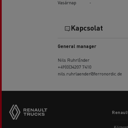
Vasárnap
-
Kapcsolat
General manager
Nils Ruhrl{nder
+49(0)34207 7410
nils.ruhrlaender@ferronordic.de
Footer
Renault
menu
Központ