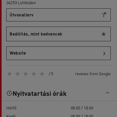
34253 Lohfelden
Útvonalterv
Beállítás, mint kedvencek
Website
/ 5
reviews from Google
Nyitvatartási órák
Hétfő
08:00 / 18:00
Kedd
08:00 / 18:00