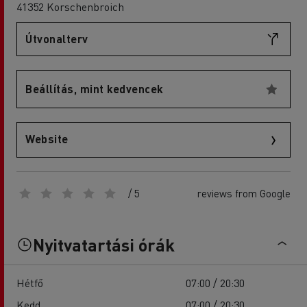
41352 Korschenbroich
Útvonalterv
Beállítás, mint kedvencek
Website
/ 5
reviews from Google
Nyitvatartási órák
Hétfő
07:00 / 20:30
Kedd
07:00 / 20:30