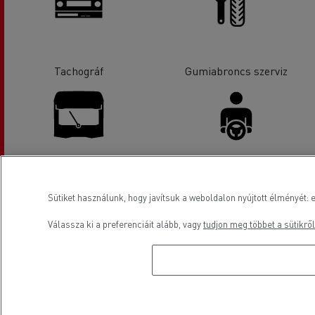
Tachográf
Gumiabroncs szerviz
Üveg csere
Járművezetői létesítmények
Sütiket használunk, hogy javítsuk a weboldalon nyújtott élményét: e
Válassza ki a preferenciáit alább, vagy
tudjon meg többet a sütikről
Légkondícionálás
Elektromos gépjárművek