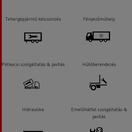
Tehergépjármű kölcsönzés
Fényezőműhely
Pótkocsi szolgáltatás & javítás
Hűtőberendezés
Hidraulika
Emelőhátfal szolgáltatás &
javítás