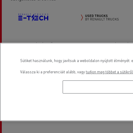
Elektromos gépjárművek
Renault Trucks használtautók
Sütiket használunk, hogy javítsuk a weboldalon nyújtott élményét: e
Elhelyezkedés
Válassza ki a preferenciáit alább, vagy
tudjon meg többet a sütikről