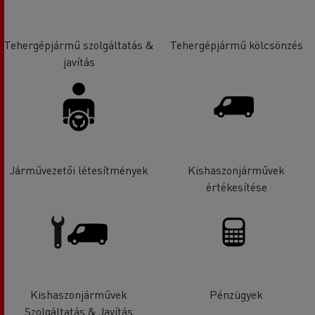
Tehergépjármű szolgáltatás &
Tehergépjármű kölcsönzés
javítás
Járművezetői létesítmények
Kishaszonjárművek
értékesítése
Kishaszonjárművek
Pénzügyek
Szolgáltatás & Javítás