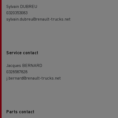
Sylvain DUBREU
0320353083
sylvain.dubreu@renault-trucks.net
Service contact
Jacques BERNARD
0328587828
j.bernard@renault-trucks.net
Parts contact