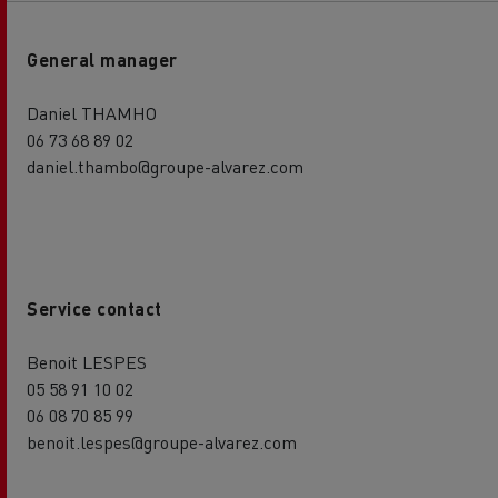
General manager
Daniel THAMHO
06 73 68 89 02
daniel.thambo@groupe-alvarez.com
Service contact
Benoit LESPES
05 58 91 10 02
06 08 70 85 99
benoit.lespes@groupe-alvarez.com