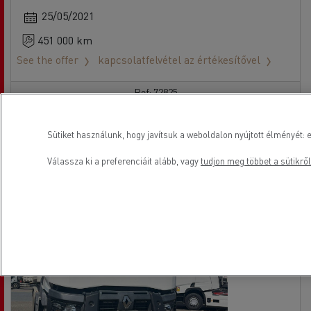
25/05/2021
451 000 km
See the offer
kapcsolatfelvétel az értékesítővel
Ref: 72825
Sütiket használunk, hogy javítsuk a weboldalon nyújtott élményét: e
Válassza ki a preferenciáit alább, vagy
tudjon meg többet a sütikről