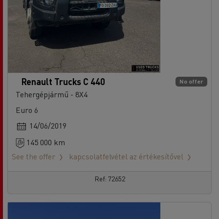
Renault Trucks C 440
No offer
Tehergépjármű - 8X4
Euro 6
14/06/2019
145 000 km
See the offer
kapcsolatfelvétel az értékesítővel
Ref: 72652