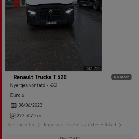
Renault Trucks T 520
No offer
Nyerges vontató - 4X2
Euro 6
08/06/2023
273 557 km
See the offer
kapcsolatfelvétel az értékesítővel
Ref: 71662