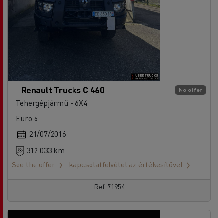
Renault Trucks C 460
No offer
Tehergépjármű - 6X4
Euro 6
21/07/2016
312 033 km
See the offer
kapcsolatfelvétel az értékesítővel
Ref: 71954