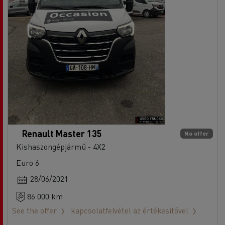
Renault Master 135
No offer
Kishaszongépjármű - 4X2
Euro 6
28/06/2021
86 000 km
See the offer
kapcsolatfelvétel az értékesítővel