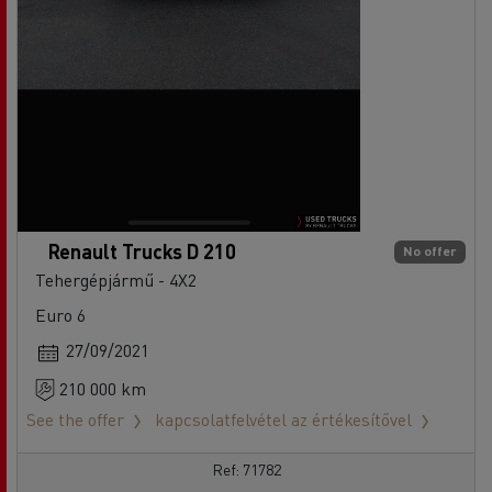
Renault Trucks D 210
No offer
Tehergépjármű - 4X2
Euro 6
27/09/2021
210 000 km
See the offer
kapcsolatfelvétel az értékesítővel
Ref: 71782