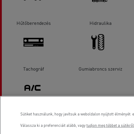
Hűtőberendezés
Hidraulika
Tachográf
Gumiabroncs szerviz
Sütiket használunk, hogy javítsuk a weboldalon nyújtott élményét: e
Légkondícionálás
Válassza ki a preferenciáit alább, vagy
tudjon meg többet a sütikről