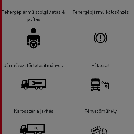
Tehergépjármű szolgáltatás &
Tehergépjármű kölcsönzés
javítás
Járművezetői létesítmények
Fékteszt
Karosszéria javítás
Fényezőműhely