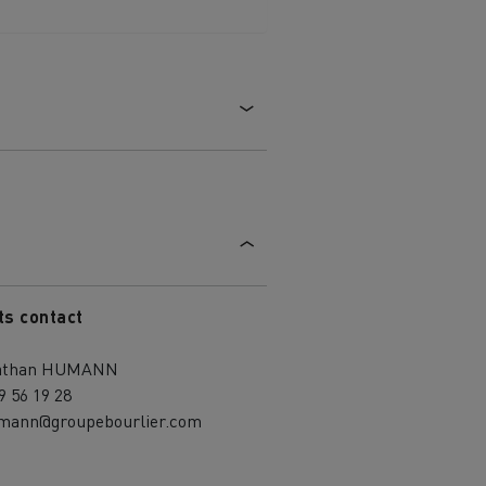
ts contact
athan HUMANN
9 56 19 28
umann@groupebourlier.com