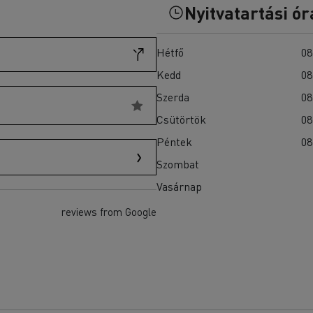
T-Selection
Nyitvatartási ór
teherautók akkumulátorainak?
T 01 Racing
T X-Port
Hétfő
08
T X-64
Kedd
08
T Robust
Ellenőrizze a rendelkezésre álló teherautókat a
Szerda
08
Használt teherautók weboldalán
Csütörtök
08
Péntek
08
Szombat
Vasárnap
reviews from Google