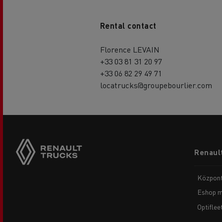
Rental contact
Florence LEVAIN
+33 03 81 31 20 97
+33 06 82 29 49 71
locatrucks@groupebourlier.com
Footer
Renault
menu
Központ
Eshop m
Optiflee