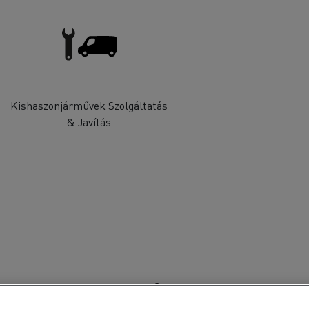
Kishaszonjárművek Szolgáltatás
& Javítás