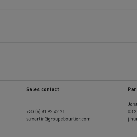
Sales contact
Par
Jon
+33 (6) 81 92 42 71
03 2
s.martin@groupebourlier.com
j.h