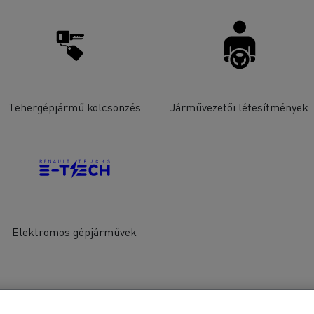
Tehergépjármű kölcsönzés
Járművezetői létesítmények
Elektromos gépjárművek