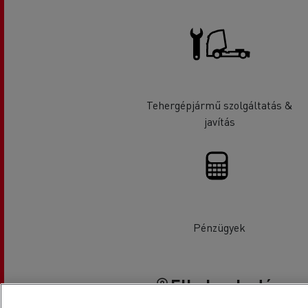
Tehergépjármű szolgáltatás &
javítás
Pénzügyek
Elhelyezkedés