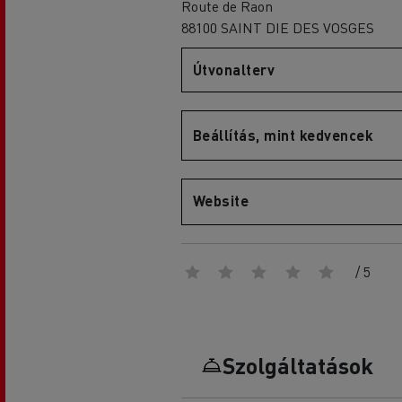
Route de Raon
88100 SAINT DIE DES VOSGES
Útvonalterv
D
D Wide
Beállítás, mint kedvencek
Website
/ 5
Szolgáltatások