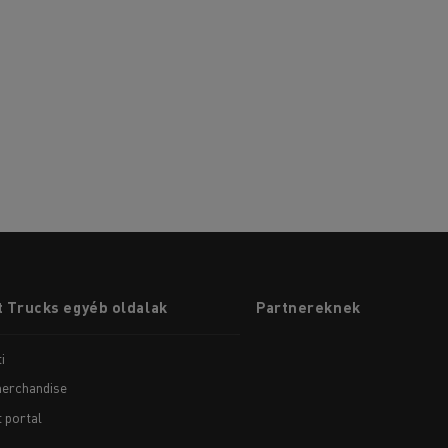
 Trucks egyéb oldalak
Partnereknek
i
erchandise
t portal