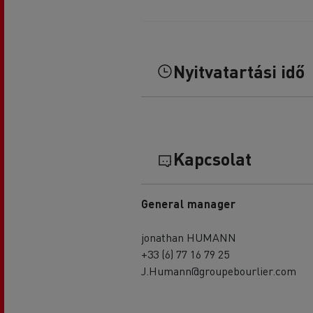
Nyitvatartási idő
Kapcsolat
General manager
jonathan HUMANN
+33 (6) 77 16 79 25
J.Humann@groupebourlier.com