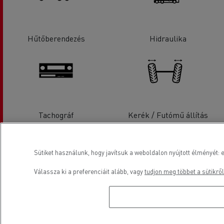
Hűtőberendezés
Hidraulika
Tachográf
Kerék / Futómű állítás
Sütiket használunk, hogy javítsuk a weboldalon nyújtott élményét: e
Válassza ki a preferenciáit alább, vagy
tudjon meg többet a sütikről
Gumiabroncs szerviz
Üveg csere