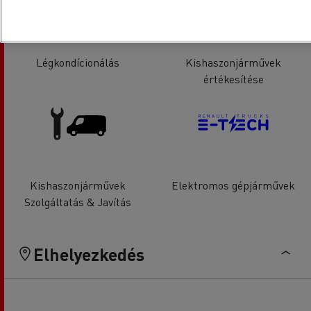
Légkondícionálás
Kishaszonjárművek
értékesítése
Kishaszonjárművek
Elektromos gépjárművek
Szolgáltatás & Javítás
Elhelyezkedés