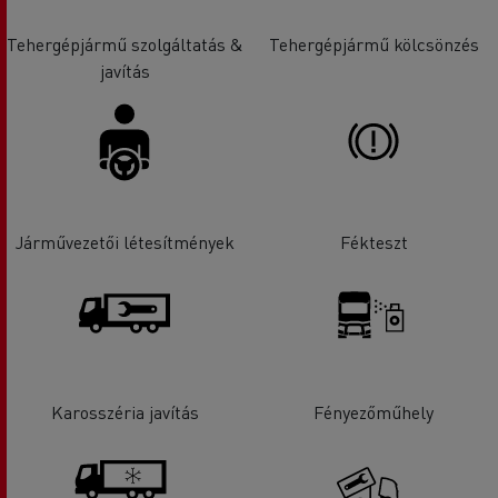
Tehergépjármű szolgáltatás &
Tehergépjármű kölcsönzés
javítás
Járművezetői létesítmények
Fékteszt
Karosszéria javítás
Fényezőműhely