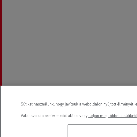
Sütiket használunk, hogy javítsuk a weboldalon nyújtott élményét: e
Válassza ki a preferenciáit alább, vagy
tudjon meg többet a sütikről