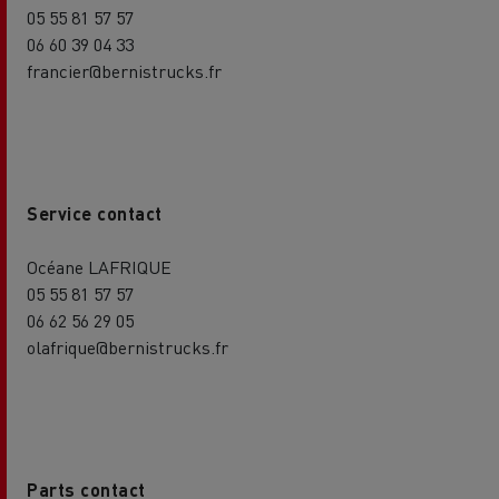
05 55 81 57 57
06 60 39 04 33
francier@bernistrucks.fr
Service contact
Océane LAFRIQUE
05 55 81 57 57
06 62 56 29 05
olafrique@bernistrucks.fr
Parts contact