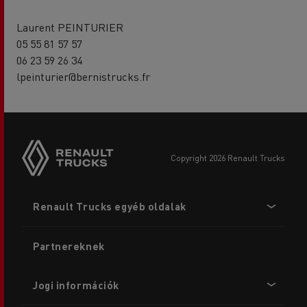
Laurent PEINTURIER
05 55 81 57 57
06 23 59 26 34
lpeinturier@bernistrucks.fr
copyright 2026 Renault Trucks
Footer
Renault Trucks egyéb oldalak
menu
Partnereknek
Jogi információk