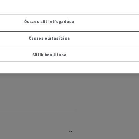
Összes süti elfogadása
Összes elutasítása
Sütik beállítása