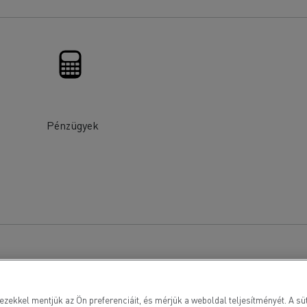
Pénzügyek
ezekkel mentjük az Ön preferenciáit, és mérjük a weboldal teljesítményét. A süt