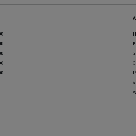
A
00
H
00
K
00
S
00
C
00
P
S
V