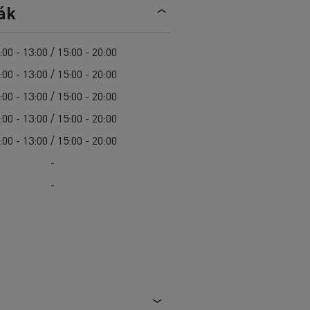
Sürgősségi és tűzoltó szolgáltatások
ák
Delanchy Group
Csatornatisztítás
Feldschlösschen - Carlsberg
Útkarbantartás
Guerlain
:00 - 13:00 / 15:00 - 20:00
Hulladékszállítás
:00 - 13:00 / 15:00 - 20:00
:00 - 13:00 / 15:00 - 20:00
:00 - 13:00 / 15:00 - 20:00
:00 - 13:00 / 15:00 - 20:00
Az Ön szállításaihoz
Nehéz hozzáférés esetén
-
Szakemberek számára
-