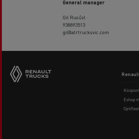
General manager
Gil Rusi¦ol
938893513
gil@atrtrucksvic.com
Footer
Renault
menu
Központ
Eshop m
Optiflee