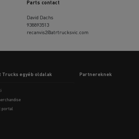
Parts contact
David Dachs
938893513
recanvis2@atrtrucksvic.com
 Trucks egyéb oldalak
Partnereknek
i
erchandise
t portal