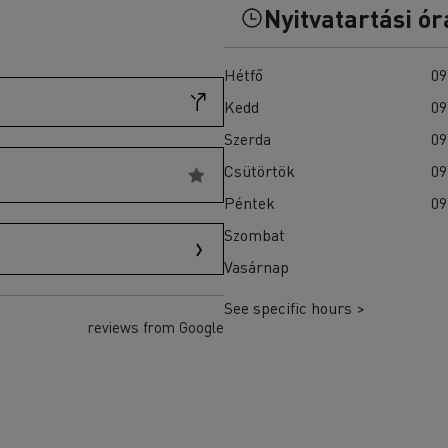
T-Selection
Nyitvatartási ór
teherautók akkumulátorainak?
T 01 Racing
T X-Port
Hétfő
09
T X-64
Kedd
09
T Robust
Ellenőrizze a rendelkezésre álló teherautókat a
Szerda
09
Használt teherautók weboldalán
Csütörtök
09
Péntek
09
Szombat
Vasárnap
See specific hours >
reviews from Google