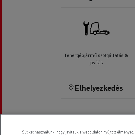
Tehergépjármű szolgáltatás &
javítás
Elhelyezkedés
Sütiket használunk, hogy javítsuk a weboldalon nyújtott élményét: 