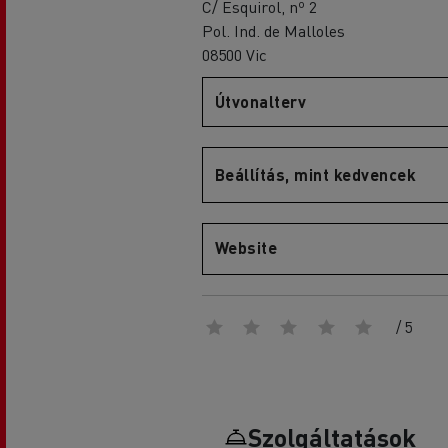
C/ Esquirol, nº 2
Pol. Ind. de Malloles
08500 Vic
Útvonalterv
D
D Wide
Beállítás, mint kedvencek
Website
/ 5
Szolgáltatások