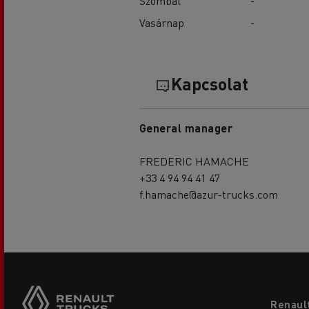
Szombat
-
Vasárnap
-
Kapcsolat
General manager
FREDERIC HAMACHE
+33 4 94 94 41 47
f.hamache@azur-trucks.com
Footer
Renault