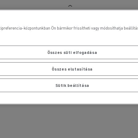
ipreferencia-központunkban Ön bármikor frissítheti vagy módosíthatja beállításai
Összes süti elfogadása
Összes elutasítása
Sütik beállítása