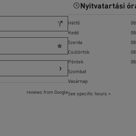
T-Selection
Nyitvatartási ór
teherautók akkumulátorainak?
T 01 Racing
T X-Port
Hétfő
08
T X-64
Kedd
08
T Robust
Ellenőrizze a rendelkezésre álló teherautókat a
Szerda
08
Használt teherautók weboldalán
Csütörtök
08
Péntek
08
Szombat
Vasárnap
reviews from Google
See specific hours >