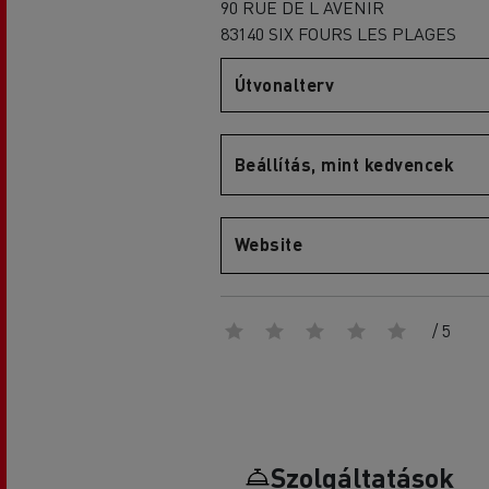
90 RUE DE L AVENIR
83140 SIX FOURS LES PLAGES
Útvonalterv
D
D Wide
Beállítás, mint kedvencek
Website
/ 5
Szolgáltatások