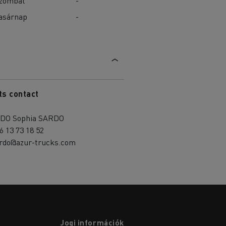
zombat
-
asárnap
-
ts contact
DO Sophia SARDO
6 13 73 18 52
ardo@azur-trucks.com
Jogi információk