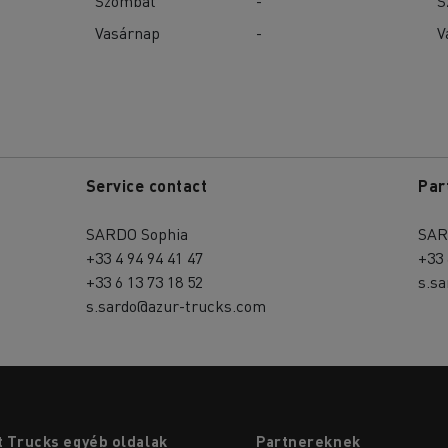
Szombat
-
S
Vasárnap
-
V
Service contact
Par
SARDO Sophia
SAR
+33 4 94 94 41 47
+33 
+33 6 13 73 18 52
s.s
s.sardo@azur-trucks.com
 Trucks egyéb oldalak
Partnereknek