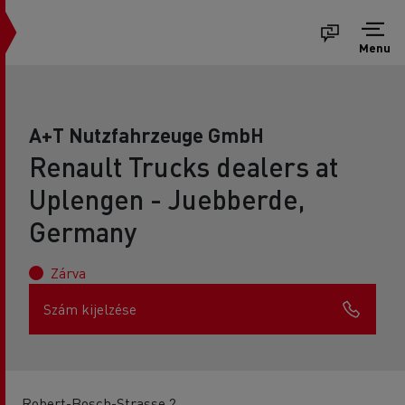
Menu
A+T Nutzfahrzeuge GmbH
Renault Trucks dealers at
Uplengen - Juebberde,
Germany
Zárva
Szám kijelzése
Robert-Bosch-Strasse 2