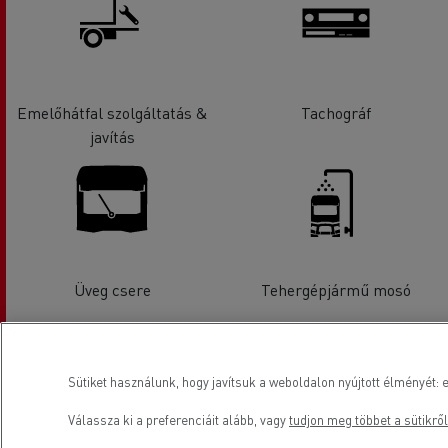
Emelőhátfal szolgáltatás &
Tachográf
javítás
Üveg csere
Tehergépjármű mosó
Elhelyezkedés
Sütiket használunk, hogy javítsuk a weboldalon nyújtott élményét: e
Válassza ki a preferenciáit alább, vagy
tudjon meg többet a sütikről